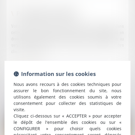
Présentation du cabinet
Votre cabinet d'avocat en droit du travail à Paris 8 intervient dans
cette matière, pour laquelle il est spécialisé, mais également en
droit bancaire et droit commercial. Il met ses compétences au
service des employeurs et des salariés, des banques et des
chefs d'entreprises.
En savoir plus
Information sur les cookies
Nous avons recours à des cookies techniques pour
assurer le bon fonctionnement du site, nous
utilisons également des cookies soumis à votre
consentement pour collecter des statistiques de
Nos actualités
visite.
Cliquez ci-dessous sur « ACCEPTER » pour accepter
le dépôt de l'ensemble des cookies ou sur «
CONFIGURER » pour choisir quels cookies
nécessitant votre consentement seront déposés