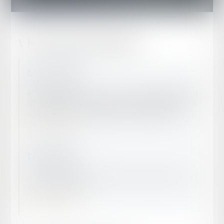
Nos champs d’intervention
Droit du travail
Avocat spécialiste en droit du travail, Maître Michel
SZULMAN possède une qualification spécifique en droit du
licenciement, de la négociation et de la discrimination.…
En savoir plus
Droit bancaire
Le droit bancaire régit l'activité des banques et des
organismes de crédit...
En savoir plus