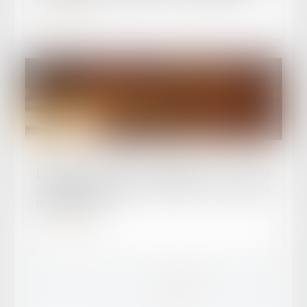
Lire la suite
Publié le :
16/07/2025
Demande orale non communiquée : la Cour de
cassation rappelle à l’ordre le conseil de
prud’hommes
Lire la suite
...
...
<<
<
2
3
4
5
6
7
8