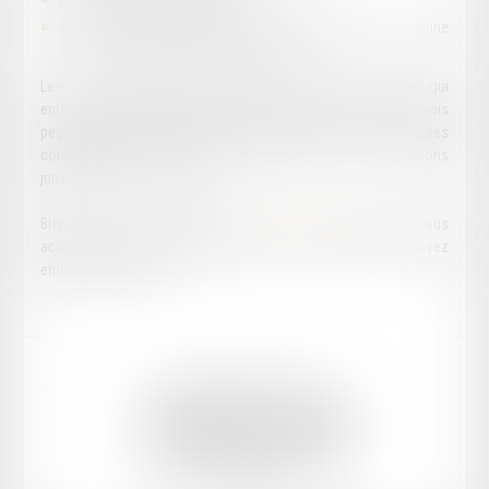
la résiliation judiciaire du contrat
la rupture conventionnelle homologuée (volonté commune
des deux parties de mettre fin au contrat)
Les cas de maladie, d'accident du travail, de maternité, qui
entraînent seulement la suspension du contrat de travail, mais
peuvent aboutir à la rupture du contrat de travail, sous certaines
conditions, font l'objet de dispositions ou de solutions
jurisprudentielles complexes.
Bien entendu, votre avocat en
droit du travail
à Paris 8 vous
accompagne dans le traitement de l'affaire, que vous soyez
employeur ou salarié.
Mentions légales
Plan du site
CABINET MICHEL SZULMAN
5 rue Saint-Philippe du Roule, 75008 PARIS
Tél :
01 44 95 75 02
E-mail :
info@cabinet-szulman.com