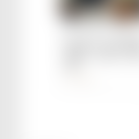
Publié le :
10/07/2025
Prise d’acte et discrimina
syndicale : la Cour de cassa
rappelle le niveau de pre
exigé
Lire la suite