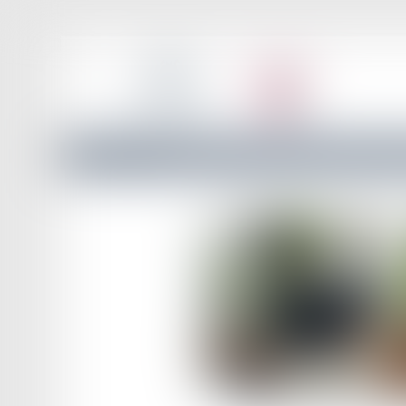
Actualités
Faute grave et rupture anticipée du CDD : pas 