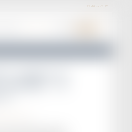
01 44 95 75 02
EXPERTISES
ACTUALITÉS
HONORAIRES
CONTACT
ure anticipée du
procédure de
cter
iduelles au travail
 cassation rappelle la distinction