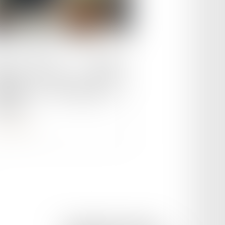
le :
25/06/2025
ute grave et rupture
ticipée du CDD : pas de
océdure de licenciement à
pecter
ire la suite