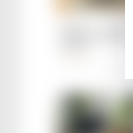
Publié le :
30/07/2025
Monétiser la 5e semaine
congés payés, quel impact 
employeur ?
Lire la suite