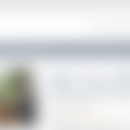
ACCUEIL
LE CABINET
de procédure de licenciement à respecter
Faute grave et rupt
CDD : pas de 
licenciement à respe
Publié le :
25/06/2025
Droit du travail - Employeurs
/
Relation indiv
Source :
www.lemag-juridique.com
Dans un arrêt du 11 juin 2025, la Cour de