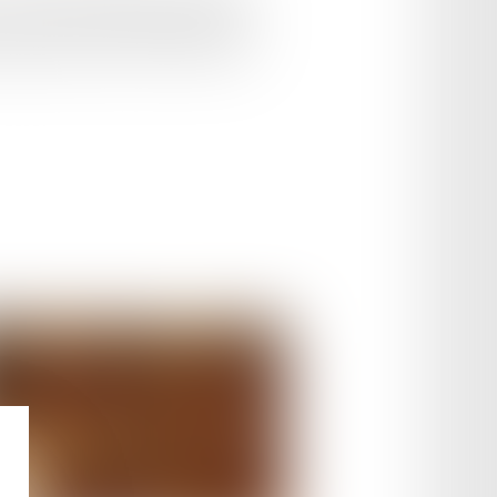
un contrat à durée déterminée (CDD)
ciement propre aux contrats à durée