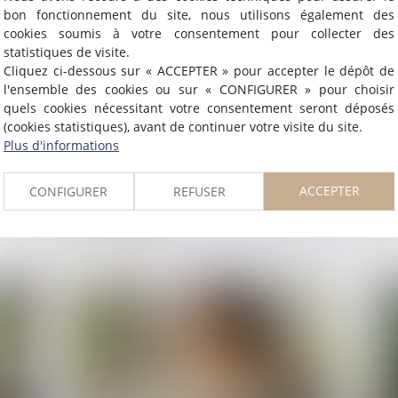
bon fonctionnement du site, nous utilisons également des
cookies soumis à votre consentement pour collecter des
statistiques de visite.
Publié le :
23/07/2025
Publié 
Cliquez ci-dessous sur « ACCEPTER » pour accepter le dépôt de
 de
Licenciement économique :
D
l'ensemble des cookies ou sur « CONFIGURER » pour choisir
quels cookies nécessitant votre consentement seront déposés
côté
l'employeur n’a pas à prouver le
co
(cookies statistiques), avant de continuer votre visite du site.
succès de sa stratégie,
cas
Plus d'informations
seulement sa réaction face aux
con
difficultés
ACCEPTER
CONFIGURER
REFUSER
L
Lire la suite