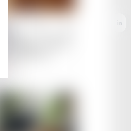
le :
16/07/2025
emande orale non
mmuniquée : la Cour de
sation rappelle à l’ordre le
seil de prud’hommes
ire la suite