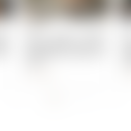
Publié le :
03/07/2025
Publié 
tion
Actions gratuites annulées
Fa
tion
après transfert de contrat : pas
an
uve
d’indemnisation sans preuve de
pr
fraude
res
Lire la suite
L
...
<<
<
1
2
3
4
5
6
7
>
>>